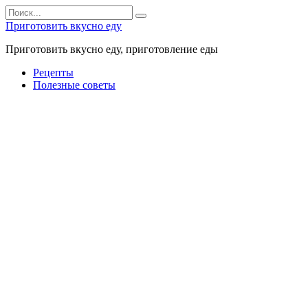
Перейти
Search
к
for:
Приготовить вкусно еду
контенту
Приготовить вкусно еду, приготовление еды
Рецепты
Полезные советы