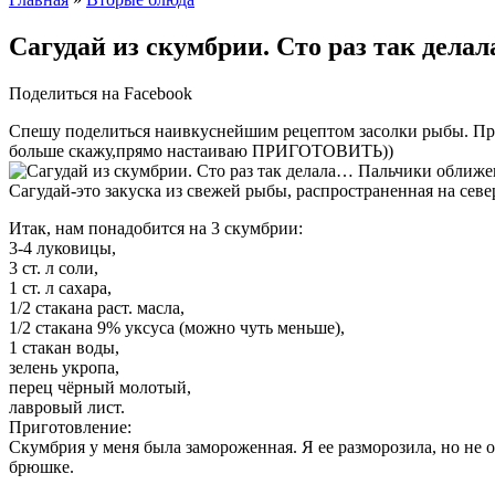
Сагудай из скумбрии. Сто раз так дел
Поделиться на Facebook
Спешу поделиться наивкуснейшим рецептом засолки рыбы. П
больше скажу,прямо настаиваю ПРИГОТОВИТЬ))
Сагудай-это закуска из свежей рыбы, распространенная на севе
Итак, нам понадобится на 3 скумбрии:
3-4 луковицы,
3 ст. л соли,
1 ст. л сахара,
1/2 стакана раст. масла,
1/2 стакана 9% уксуса (можно чуть меньше),
1 стакан воды,
зелень укропа,
перец чёрный молотый,
лавровый лист.
Приготовление:
Скумбрия у меня была замороженная. Я ее разморозила, но не ок
брюшке.