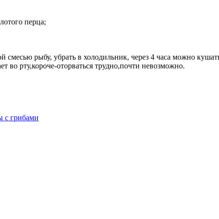
лотого перца;
й смесью рыбу, убрать в холодильник, через 4 часа можно кушат
ет во рту,короче-оторваться трудно,почти невозможно.
ы с грибами