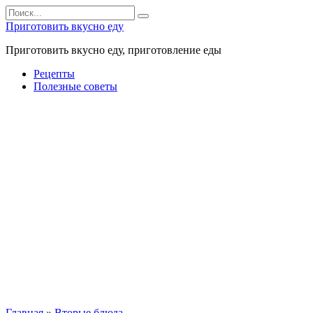
Перейти
Search
к
for:
Приготовить вкусно еду
контенту
Приготовить вкусно еду, приготовление еды
Рецепты
Полезные советы
Главная
»
Вторые блюда