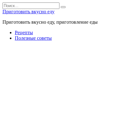
Перейти
Search
к
for:
Приготовить вкусно еду
контенту
Приготовить вкусно еду, приготовление еды
Рецепты
Полезные советы