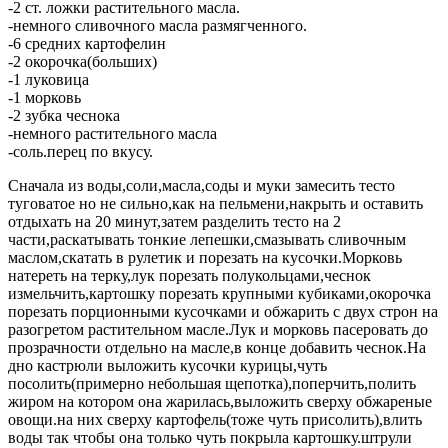
-2 ст. ложки растительного масла.
-немного сливочного масла размягченного.
-6 средних картофелин
-2 окорочка(больших)
-1 луковица
-1 морковь
-2 зубка чеснока
-немного растительного масла
-соль.перец по вкусу.
Сначала из воды,соли,масла,соды и муки замесить тесто
туговатое но не сильно,как на пельмени,накрыть и оставить
отдыхать на 20 минут,затем разделить тесто на 2
части,раскатывать тонкие лепешки,смазывать сливочным
маслом,скатать в рулетик и порезать на кусочки.Морковь
натереть на терку,лук порезать полукольцами,чеснок
измельчить,картошку порезать крупными кубиками,окорочка
порезать порционными кусочками и обжарить с двух строн на
разогретом растительном масле.Лук и морковь пасеровать до
прозрачности отдельно на масле,в конце добавить чеснок.На
дно кастрюли выложить кусочки курицы,чуть
посолить(примерно небольшая щепотка),поперчить,полить
жиром на котором она жарилась,выложить сверху обжареные
овощи.на них сверху картофель(тоже чуть присолить),влить
воды так чтобы она только чуть покрыла картошку.штрули