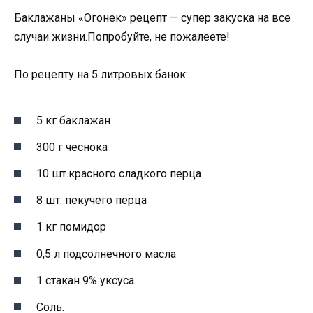
Баклажаны «Огонек» рецепт — супер закуска на все
случаи жизни.Попробуйте, не пожалеете!
По рецепту на 5 литровых банок:
5 кг баклажан
300 г чеснока
10 шт.красного сладкого перца
8 шт. пекучего перца
1 кг помидор
0,5 л подсолнечного масла
1 стакан 9% уксуса
Соль.