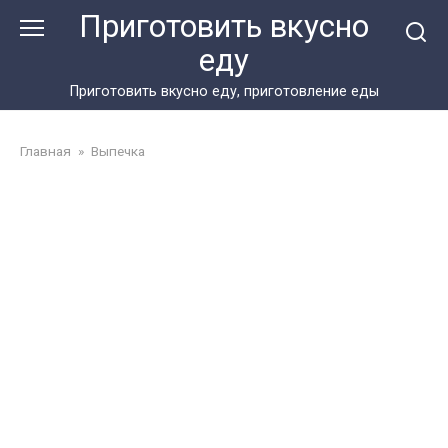
Перейти
Приготовить вкусно
к
еду
контенту
Приготовить вкусно еду, приготовление еды
Главная
»
Выпечка