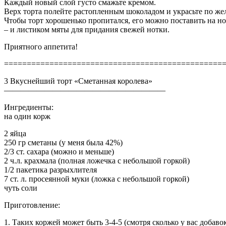
Каждый новый слой густо смажьте кремом.
Верх торта полейте растопленным шоколадом и украсьте по же
Чтобы торт хорошенько пропитался, его можно поставить на н
– и листиком мяты для придания свежей нотки.
Приятного аппетита!
================================================
3 Вкуснейший торт «Сметанная королева»
————————————————————
Ингредиенты:
на один корж
2 яйца
250 гр сметаны (у меня была 42%)
2/3 ст. сахара (можно и меньше)
2 ч.л. крахмала (полная ложечка с небольшой горкой)
1/2 пакетика разрыхлителя
7 ст. л. просеянной муки (ложка с небольшой горкой)
чуть соли
Приготовление:
1. Таких коржей может быть 3-4-5 (смотря сколько у вас добаво