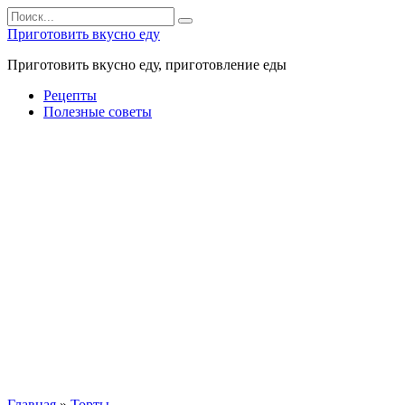
Перейти
Search
к
for:
Приготовить вкусно еду
контенту
Приготовить вкусно еду, приготовление еды
Рецепты
Полезные советы
Главная
»
Торты