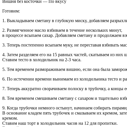
Вишня без косточки — По вкусу
Готовим:
1. Выкладываем сметану в глубокую миску, добавляем разрыхл
2. Размягченное масло взбиваем в течение нескольких минут,
в процессе всыпаем сахар. Добавляем сметану и продолжаем вз
3. Теперь постепенно всыпаем муку, не переставая взбивать ма
4. Затем разделяем его на 15 равных частей, скатываем из ни
Ставим тесто в холодильник на 2-3 часа.
5. Тем временем размораживаем вишню, если она была заморо
6. По истечении времени вынимаем из холодильника тесто и р
7. Теперь аккуратно сворачиваем полоску в трубочку, а концы 
8. Тем временем смешиваем сметану с сахаром и тщательно взб
9. Когда трубочки немного остынут, начинаем собирать пирами
В основание кладем пять трубочек и смазываем их кремом, зат
кремом.
Ставим наш торт в холодильник часов на 12 для пропитки.