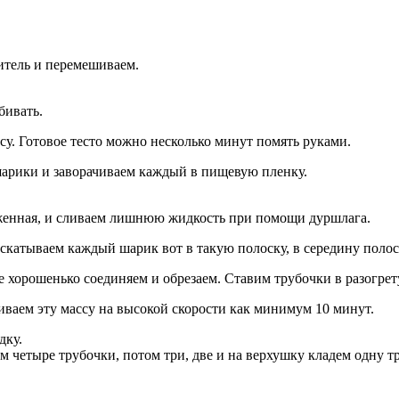
итель и перемешиваем.
бивать.
ссу. Готовое тесто можно несколько минут помять руками.
х шарики и заворачиваем каждый в пищевую пленку.
женная, и сливаем лишнюю жидкость при помощи дуршлага.
аскатываем каждый шарик вот в такую полоску, в середину пол
ее хорошенько соединяем и обрезаем. Ставим трубочки в разогрет
иваем эту массу на высокой скорости как минимум 10 минут.
дку.
ем четыре трубочки, потом три, две и на верхушку кладем одну