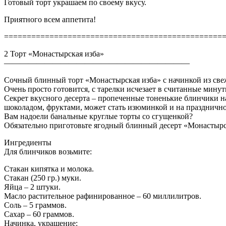
Готовый торт украшаем по своему вкусу.
Приятного всем аппетита!
================================================
2 Торт «Монастырская изба»
———————————————————————
Сочный блинный торт «Монастырская изба» с начинкой из свеж
Очень просто готовится, с тарелки исчезает в считанные минут
Секрет вкусного десерта – пропеченные тоненькие блинчики н
шоколадом, фруктами, может стать изюминкой и на празднично
Вам надоели банальные круглые торты со сгущенкой?
Обязательно приготовьте ягодный блинный десерт «Монастырска
Ингредиенты
Для блинчиков возьмите:
Стакан кипятка и молока.
Стакан (250 гр.) муки.
Яйца – 2 штуки.
Масло растительное рафинированное – 60 миллилитров.
Соль – 5 граммов.
Сахар – 60 граммов.
Начинка, украшение: