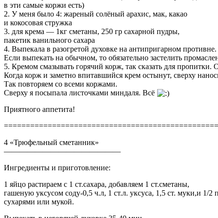
в эти самые коржи есть)
2. У меня было 4: жареный солёный арахис, мак, какао
и кокосовая стружка
3. для крема — 1кг сметаны, 250 гр сахарной пудры,
пакетик ванильного сахара
4. Выпекала в разогретой духовке на антипригарном противне.
Если выпекать на обычном, то обязательно застелить промаслен
5. Кремом смазывать горячий корж, так сказать для пропитки. 
Когда корж и заметно впитавшийся крем остынут, сверху нано
Так повторяем со всеми коржами.
Сверху я посыпала листочками миндаля. Всё
Приятного аппетита!
================================================
4 «Трюфельный сметанник»
———————————————
Ингредиенты и приготовление:
1 яйцо растираем с 1 ст.сахара, добавляем 1 ст.сметаны,
гашеную уксусом соду-0,5 ч.л, 1 ст.л. уксуса, 1,5 ст. муки,и
сухарями или мукой.