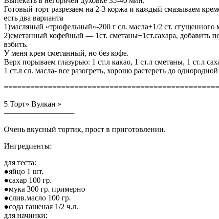
Выпекать в негорячей духовке 35-40 мин.
Готовый торт разрезаем на 2-3 коржа и каждый смазываем крем
есть два варианта
1)масляный «трюфельный»-200 г сл. масла+1/2 ст. сгущенного 
2)сметанный кофейный — 1ст. сметаны+1ст.сахара, добавить по
взбить.
У меня крем сметанный, но без кофе.
Верх порываем глазурью: 1 ст.л какао, 1 ст.л сметаны, 1 ст.л сах
1 ст.л сл. масла- все разогреть, хорошо растереть до однородно
================================================
5 Торт» Вулкан »
—————————
Очень вкусный тортик, прост в приготовлении.
Ингредиенты:
для теста:
●яйцо 1 шт.
●сахар 100 гр.
●мука 300 гр. примерно
●слив.масло 100 гр.
●сода гашеная 1/2 ч.л.
для начинки: