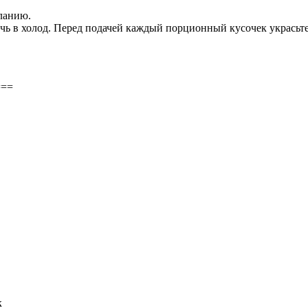
ланию.
очь в холод. Перед подачей каждый порционный кусочек украсьт
===
к