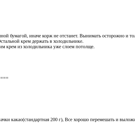
ной бумагой, иначе корж не отстанет. Вынимать осторожно и тол
Остальной крем держать в холодильнике.
сим крем из холодильника уже слоем потолще.
====
 1/2 пачки какао(стандартная 200 г), Все хорошо перемешать и в